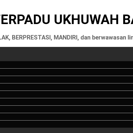
TERPADU UKHUWAH 
AK, BERPRESTASI, MANDIRI, dan berwawasan li