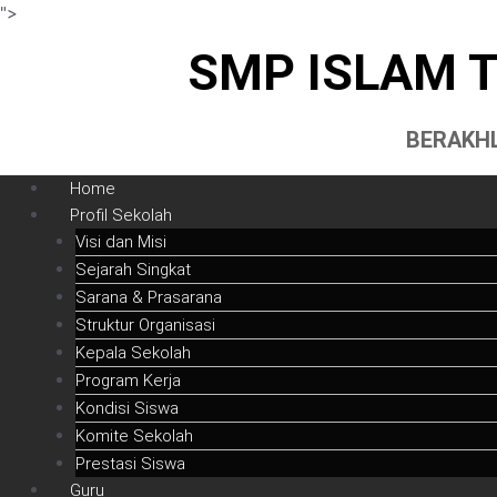
Lewati
">
ke
SMP ISLAM 
konten
BERAKHL
Home
Profil Sekolah
Visi dan Misi
Sejarah Singkat
Sarana & Prasarana
Struktur Organisasi
Kepala Sekolah
Program Kerja
Kondisi Siswa
Komite Sekolah
Prestasi Siswa
Guru