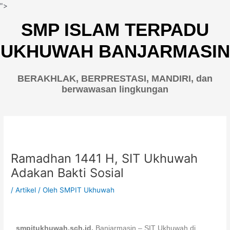
Lewati
">
ke
SMP ISLAM TERPADU
konten
UKHUWAH BANJARMASIN
BERAKHLAK, BERPRESTASI, MANDIRI, dan
berwawasan lingkungan
Ramadhan 1441 H, SIT Ukhuwah
Adakan Bakti Sosial
/
Artikel
/ Oleh
SMPIT Ukhuwah
smpitukhuwah.sch.id.
Banjarmasin – SIT Ukhuwah di