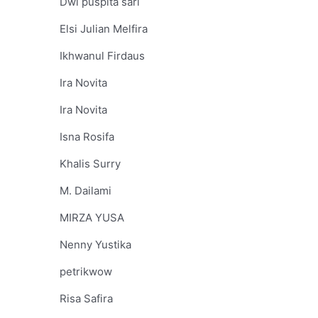
Dwi puspita sari
Elsi Julian Melfira
Ikhwanul Firdaus
Ira Novita
Ira Novita
Isna Rosifa
Khalis Surry
M. Dailami
MIRZA YUSA
Nenny Yustika
petrikwow
Risa Safira