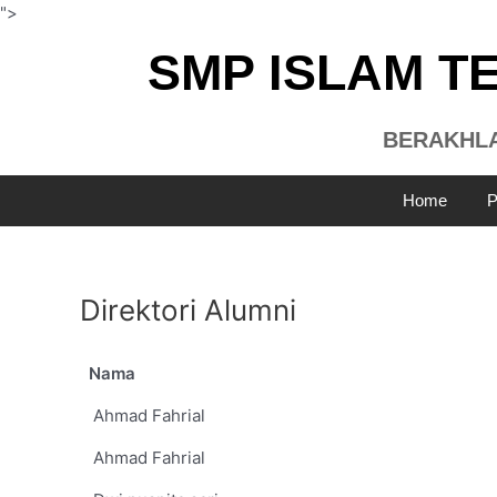
Lewati
">
ke
SMP ISLAM 
konten
BERAKHLAK
Home
P
Direktori Alumni
Nama
Ahmad Fahrial
Ahmad Fahrial